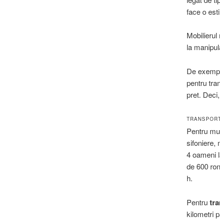
face o est
Mobilierul
la manipul
De exemplu
pentru tran
pret. Deci,
TRANSPORT
Pentru mut
sifoniere,
4 oameni l
de 600 ron
h.
Pentru
tr
kilometri 