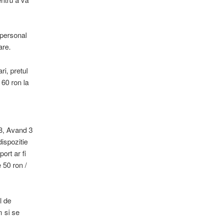
 personal
are.
ri, pretul
 60 ron la
 8, Avand 3
dispozitie
ort ar fi
 50 ron /
l de
m si se