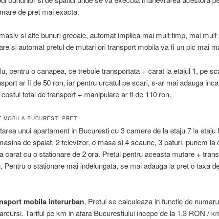
imare de pret mai exacta.
 masiv si alte bunuri greoaie, automat implica mai mult timp, mai mult
are si automat pretul de mutari ori transport mobila va fi un pic mai m
, pentru o canapea, ce trebuie transportata + carat la etajul 1, pe sca
sport ar fi de 50 ron, iar pentru urcatul pe scari, s-ar mai adauga inca
 costul total de transport + manipulare ar fi de 110 ron.
 MOBILA BUCURESTI PRET
area unui apartament in Bucuresti cu 3 camere de la etaju 7 la etaju
 masina de spalat, 2 televizor, o masa si 4 scaune, 3 paturi, punem la 
a carat cu o stationare de 2 ora. Pretul pentru aceasta mutare + transp
, Pentru o stationare mai indelungata, se mai adauga la pret o taxa de
ansport mobila interurban
, Pretul se calculeaza in functie de numaru
parcursi. Tariful pe km in afara Bucurestiului incepe de la 1,3 RON / k