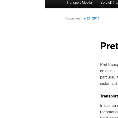
Transport Mobila
Servicii Tr
principal
Posted on
mai 21, 2013
Pre
Pret trans
de calcul 
parcursul 
distanta di
Transport
In caz ca 
recomandat
legat de t