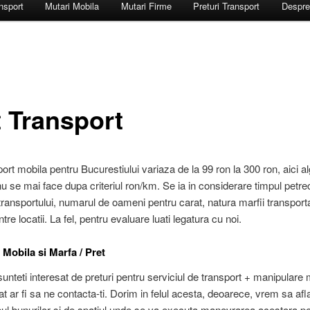
ansport
Mutari Mobila
Mutari Firme
Preturi Transport
Despre
t Transport
port mobila pentru Bucurestiului variaza de la 99 ron la 300 ron, aici a
nu se mai face dupa criteriul ron/km. Se ia in considerare timpul petre
transportului, numarul de oameni pentru carat, natura marfii transporta
ntre locatii. La fel, pentru evaluare luati legatura cu noi.
 Mobila si Marfa / Pret
sunteti interesat de preturi pentru serviciul de transport + manipulare 
 ar fi sa ne contacta-ti. Dorim in felul acesta, deoarece, vrem sa afla
ipul bunurilor si de spatiul unde se va executa manevrarea acestora p