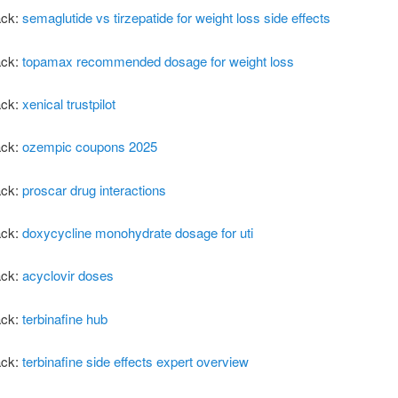
ack:
semaglutide vs tirzepatide for weight loss side effects
ack:
topamax recommended dosage for weight loss
ack:
xenical trustpilot
ack:
ozempic coupons 2025
ack:
proscar drug interactions
ack:
doxycycline monohydrate dosage for uti
ack:
acyclovir doses
ack:
terbinafine hub
ack:
terbinafine side effects expert overview