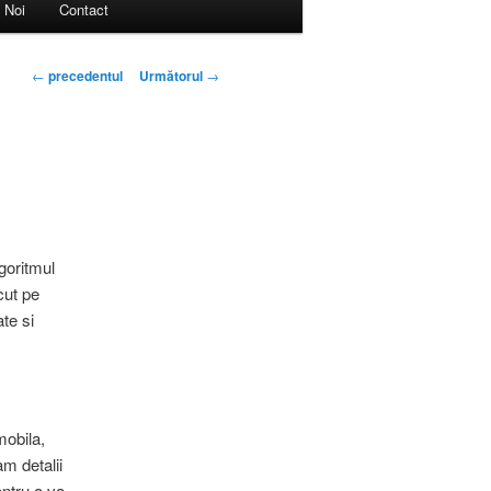
 Noi
Contact
Navigare
←
precedentul
Următorul
→
în
articol
lgoritmul
cut pe
te si
mobila,
m detalii
entru a va