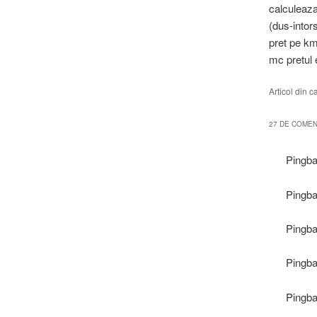
calculeaza
(dus-intor
pret pe km
mc pretul
Articol din 
27 DE COMENT
Pingb
Pingb
Pingb
Pingb
Pingb