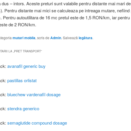
 dus – intors. Aceste preturi sunt valabile pentru distante mai mari 
s). Pentru distante mai mici se calculeaza pe intreaga mutare, nefiind 
. Pentru autoutilitara de 16 mc pretul este de 1,5 RON/km, iar pentru
 este de 2 RON/km.
categoria
mutari mobila
, scris de
Admin
. Salvează
legătura
.
ARII LA „
PRET TRANSPORT
”
ack:
avanafil generic buy
ack:
pastillas orlistat
ack:
bluechew vardenafil dosage
ack:
stendra generico
ack:
semaglutide compound dosage