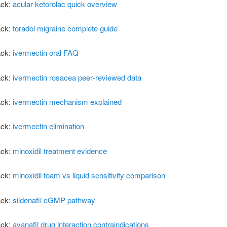
ack:
acular ketorolac quick overview
ack:
toradol migraine complete guide
ack:
ivermectin oral FAQ
ack:
ivermectin rosacea peer‑reviewed data
ack:
ivermectin mechanism explained
ack:
ivermectin elimination
ack:
minoxidil treatment evidence
ack:
minoxidil foam vs liquid sensitivity comparison
ack:
sildenafil cGMP pathway
ack:
avanafil drug interaction contraindications