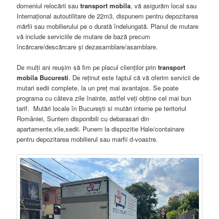
domeniul relocării sau
transport mobila
, vă asigurăm local sau
Internaţional autoutilitare de 22m3, dispunem pentru depozitarea
mărfii sau mobilierului pe o durată îndelungată. Planul de mutare
vă include serviciile de mutare de bază precum
încărcare/descărcare şi dezasamblare/asamblare.
De mulţi ani reuşim să fim pe placul clienţilor prin
transport
mobila Bucuresti
. De reţinut este faptul că vă oferim servicii de
mutari sedii complete, la un preţ mai avantajos. Se poate
programa cu câteva zile înainte, astfel veţi obţine cel mai bun
tarif. Mutări locale în Bucureşti si mutări interne pe teritoriul
României, Suntem disponibili cu debarasari din
apartamente,vile,sedii. Punem la dispozitie Hale/containare
pentru depozitarea mobilierul sau marfii d-voastre.