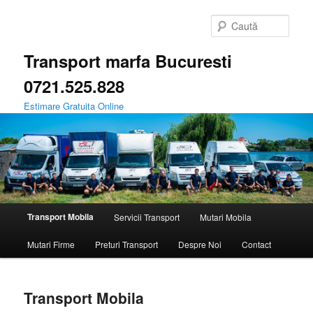
Sari
la
Caută
conținutul
principal
Transport marfa Bucuresti
0721.525.828
Estimare Gratuita Online
Meniu
Transport Mobila
Servicii Transport
Mutari Mobila
principal
Mutari Firme
Preturi Transport
Despre Noi
Contact
Transport Mobila